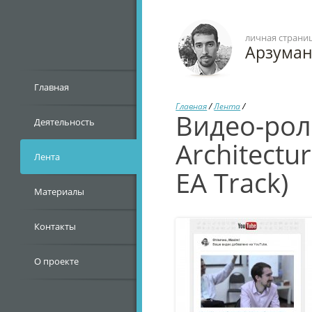
личная страни
Арзума
Главная
Главная
/
Лента
/
Видео-рол
Деятельность
Architectu
Лента
EA Track)
Материалы
Контакты
О проекте